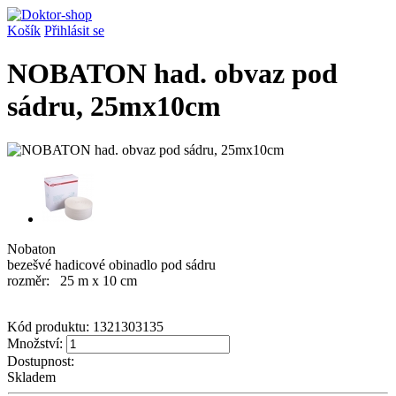
Košík
Přihlásit se
NOBATON had. obvaz pod
sádru, 25mx10cm
Nobaton
bezešvé hadicové obinadlo pod sádru
rozměr: 25 m x 10 cm
Kód produktu:
1321303135
Množství:
Dostupnost:
Skladem