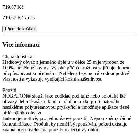
719,67 Kč
719,67 Kč
za ks
Přidat do košíku
Více informací
Charakteristika:
Hadicový obvaz z jemného úpletu v délce 25 m je vyroben ze
100% nebělené bavlny. Vysoká příčná pružnost zajišťuje dobrou
přizpůsobivost končetinám. Nebělená bavlna má vodoodpudivé
vlastnosti a vykazuje vynikající kožní snášenlivost.
Použití:
NOBATON® slouží jako podklad pod tuhé nebo polotuhé lité
obvazy. Jeho těsná struktura chrání pokožku proti materiálu
nasáklému polyuretanovou pryskyřicí a umožňuje aplikace těsně
přiléhajícího obvazu.
Baleno jednotlivě, pro jednorázové použití. Nejsou známy žádné
kontraindikace. Produkt by neměl být používán, pokud existuje
známá přecitlivělost na použitý materiál výrobku.