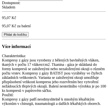
Dostupnost:
Skladem
95,07 Kč
95,07 Kč
za balení
Přidat do košíku
Více informací
Charakteristika:
Kompresy z gázy jsou vyrobeny z bělených bavlněných vláken,
tkaných v počtu 17 vláken/cm2. Tkanina - gáza je skládaná do
formy kompresů se založenými nebo nezaloženými okraji o různém
počtu vrstev. Kompresy z gázy BATIST jsou vyráběny ve čtyřech
základních velikostech. Varianta se založenými okraji umožňuje
přizpůsobení velikosti kompresu jeho rozevřením bez vytvoření
nežádoucích třepivých okrajů. Balení nesterilního výrobku je po 100
ks kompresů v papírovém sáčku.
Použití:
Kompresy z gázy patří neodmyslitelně k mnohým lékařským
výkonům v chirurgii, traumatologii a dalších lékařských oborech.