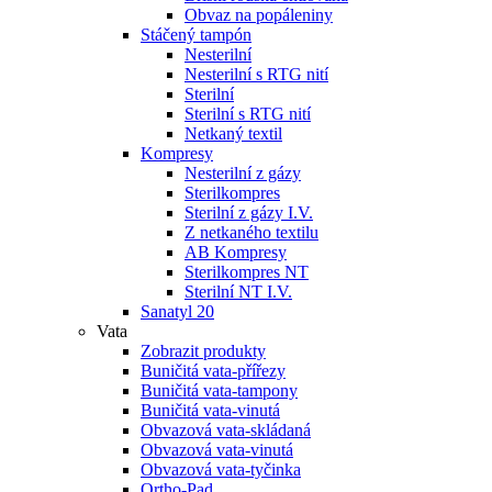
Obvaz na popáleniny
Stáčený tampón
Nesterilní
Nesterilní s RTG nití
Sterilní
Sterilní s RTG nití
Netkaný textil
Kompresy
Nesterilní z gázy
Sterilkompres
Sterilní z gázy I.V.
Z netkaného textilu
AB Kompresy
Sterilkompres NT
Sterilní NT I.V.
Sanatyl 20
Vata
Zobrazit produkty
Buničitá vata-přířezy
Buničitá vata-tampony
Buničitá vata-vinutá
Obvazová vata-skládaná
Obvazová vata-vinutá
Obvazová vata-tyčinka
Ortho-Pad