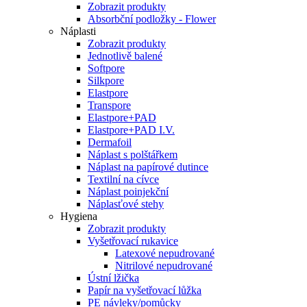
Zobrazit produkty
Absorbční podložky - Flower
Náplasti
Zobrazit produkty
Jednotlivě balené
Softpore
Silkpore
Elastpore
Transpore
Elastpore+PAD
Elastpore+PAD I.V.
Dermafoil
Náplast s polštářkem
Náplast na papírové dutince
Textilní na cívce
Náplast poinjekční
Náplasťové stehy
Hygiena
Zobrazit produkty
Vyšetřovací rukavice
Latexové nepudrované
Nitrilové nepudrované
Ústní lžička
Papír na vyšetřovací lůžka
PE návleky/pomůcky