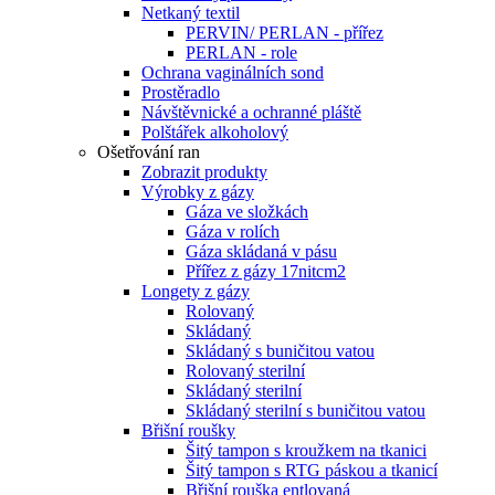
Netkaný textil
PERVIN/ PERLAN - přířez
PERLAN - role
Ochrana vaginálních sond
Prostěradlo
Návštěvnické a ochranné pláště
Polštářek alkoholový
Ošetřování ran
Zobrazit produkty
Výrobky z gázy
Gáza ve složkách
Gáza v rolích
Gáza skládaná v pásu
Přířez z gázy 17nitcm2
Longety z gázy
Rolovaný
Skládaný
Skládaný s buničitou vatou
Rolovaný sterilní
Skládaný sterilní
Skládaný sterilní s buničitou vatou
Břišní roušky
Šitý tampon s kroužkem na tkanici
Šitý tampon s RTG páskou a tkanicí
Břišní rouška entlovaná