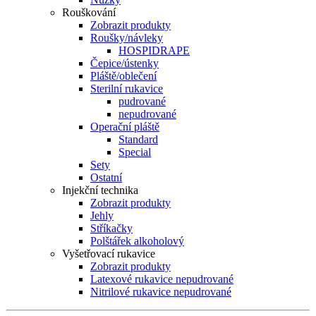
Rouškování
Zobrazit produkty
Roušky/návleky
HOSPIDRAPE
Čepice/ústenky
Pláště/oblečení
Sterilní rukavice
pudrované
nepudrované
Operační pláště
Standard
Special
Sety
Ostatní
Injekční technika
Zobrazit produkty
Jehly
Stříkačky
Polštářek alkoholový
Vyšetřovací rukavice
Zobrazit produkty
Latexové rukavice nepudrované
Nitrilové rukavice nepudrované