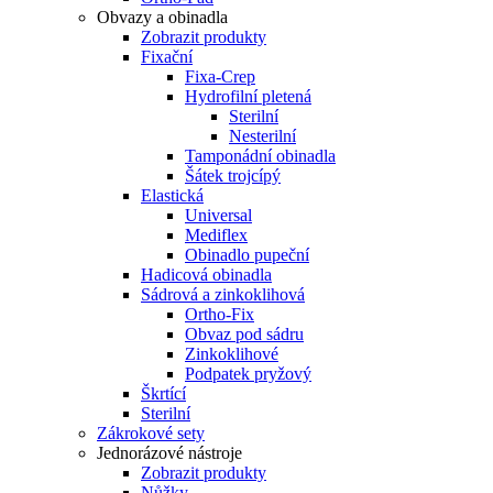
Obvazy a obinadla
Zobrazit produkty
Fixační
Fixa-Crep
Hydrofilní pletená
Sterilní
Nesterilní
Tamponádní obinadla
Šátek trojcípý
Elastická
Universal
Mediflex
Obinadlo pupeční
Hadicová obinadla
Sádrová a zinkoklihová
Ortho-Fix
Obvaz pod sádru
Zinkoklihové
Podpatek pryžový
Škrtící
Sterilní
Zákrokové sety
Jednorázové nástroje
Zobrazit produkty
Nůžky