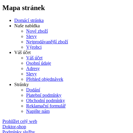
Mapa stránek
Domácí stránka
Naše nabídka
Nové zboží
Slevy
Nejprodávanější zboží
Výrobci
Váš účet
Váš účet
Osobní údaje
Adresy
Slevy
Přehled objednávek
Stránky
Dodání
Platební podmínky
Obchodní podmínky
Reklamační formulář
Napište nám
Prohlížet celý web
Doktor-shop
Podmínky služby