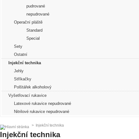
pudrované
nepudrované
Operační pláště
Standard
Special
Sety
Ostatní
Injekční technika
Jehly
Stříkačky
Polštářek alkoholový
Vyšetřovací rukavice
Latexové rukavice nepudrované
Nitrilové rukavice nepudrované
>
Injekční technika
Injekční technika