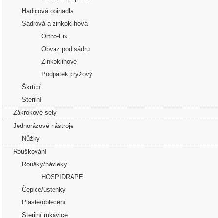
Hadicová obinadla
Sádrová a zinkoklihová
Ortho-Fix
Obvaz pod sádru
Zinkoklihové
Podpatek pryžový
Škrtící
Sterilní
Zákrokové sety
Jednorázové nástroje
Nůžky
Rouškování
Roušky/návleky
HOSPIDRAPE
Čepice/ústenky
Pláště/oblečení
Sterilní rukavice