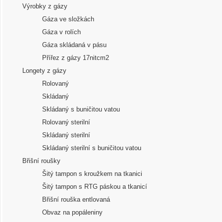
Výrobky z gázy
Gáza ve složkách
Gáza v rolích
Gáza skládaná v pásu
Přířez z gázy 17nitcm2
Longety z gázy
Rolovaný
Skládaný
Skládaný s buničitou vatou
Rolovaný sterilní
Skládaný sterilní
Skládaný sterilní s buničitou vatou
Břišní roušky
Šitý tampon s kroužkem na tkanici
Šitý tampon s RTG páskou a tkanicí
Břišní rouška entlovaná
Obvaz na popáleniny