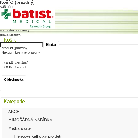
Košík:
(prázdný)
Váš účet
přihlaste se
Home
měna : Kč
Dodání
Akce
Přihlaste se
Kč
Registrace
obchodní podmínky
mapa stránek
Košík
produkt
(prázdný)
Nákupní košík je prázdny
0,00 Kč
Doručení
0,00 Kč
K úhradě
Objednávka
Kategorie
AKCE
MIMOŘÁDNÁ NABÍDKA
Matka a dítě
Plenkové kalhotky pro děti