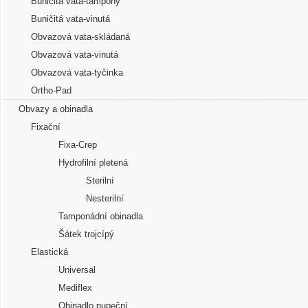
Buničitá vata-tampony
Buničitá vata-vinutá
Obvazová vata-skládaná
Obvazová vata-vinutá
Obvazová vata-tyčinka
Ortho-Pad
Obvazy a obinadla
Fixační
Fixa-Crep
Hydrofilní pletená
Sterilní
Nesterilní
Tamponádní obinadla
Šátek trojcípý
Elastická
Universal
Mediflex
Obinadlo pupeční