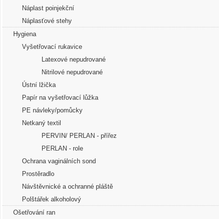
Náplast poinjekční
Náplasťové stehy
Hygiena
Vyšetřovací rukavice
Latexové nepudrované
Nitrilové nepudrované
Ústní lžička
Papír na vyšetřovací lůžka
PE návleky/pomůcky
Netkaný textil
PERVIN/ PERLAN - přířez
PERLAN - role
Ochrana vaginálních sond
Prostěradlo
Návštěvnické a ochranné pláště
Polštářek alkoholový
Ošetřování ran