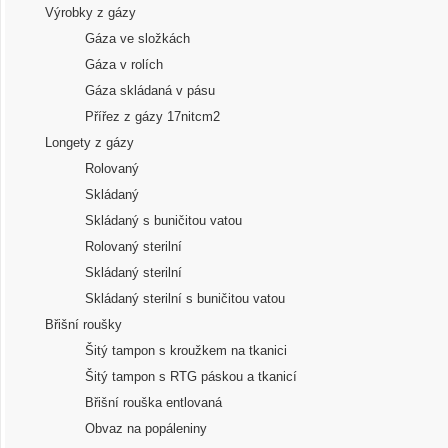
Výrobky z gázy
Gáza ve složkách
Gáza v rolích
Gáza skládaná v pásu
Přířez z gázy 17nitcm2
Longety z gázy
Rolovaný
Skládaný
Skládaný s buničitou vatou
Rolovaný sterilní
Skládaný sterilní
Skládaný sterilní s buničitou vatou
Břišní roušky
Šitý tampon s kroužkem na tkanici
Šitý tampon s RTG páskou a tkanicí
Břišní rouška entlovaná
Obvaz na popáleniny