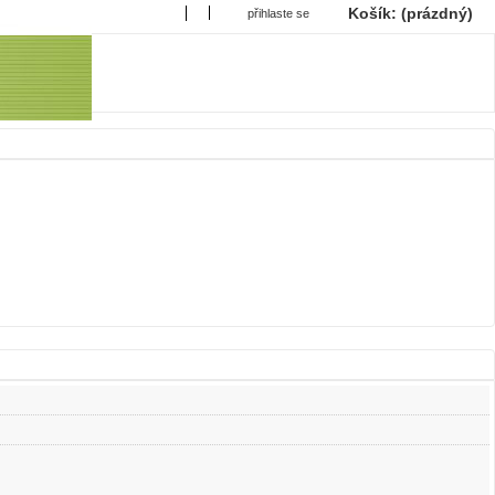
Košík:
(prázdný)
přihlaste se