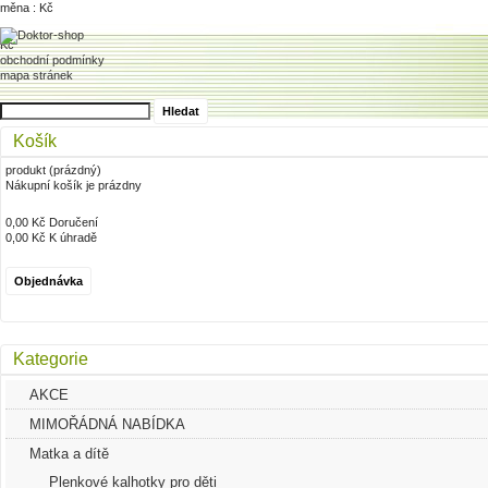
měna : Kč
Home
Kč
Dodání
obchodní podmínky
Akce
mapa stránek
Přihlaste se
Registrace
Košík
produkt
(prázdný)
Nákupní košík je prázdny
0,00 Kč
Doručení
0,00 Kč
K úhradě
Objednávka
Kategorie
AKCE
MIMOŘÁDNÁ NABÍDKA
Matka a dítě
Plenkové kalhotky pro děti