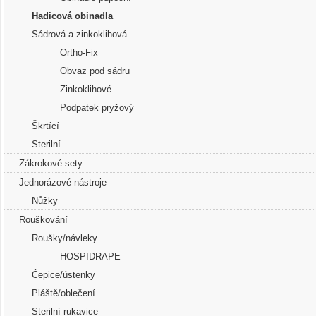
Hadicová obinadla
Sádrová a zinkoklihová
Ortho-Fix
Obvaz pod sádru
Zinkoklihové
Podpatek pryžový
Škrtící
Sterilní
Zákrokové sety
Jednorázové nástroje
Nůžky
Rouškování
Roušky/návleky
HOSPIDRAPE
Čepice/ústenky
Pláště/oblečení
Sterilní rukavice