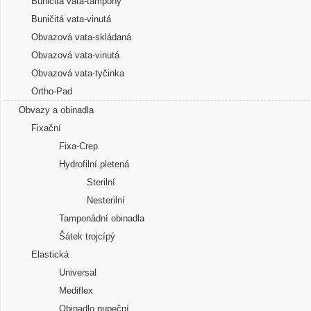
Buničitá vata-tampony
Buničitá vata-vinutá
Obvazová vata-skládaná
Obvazová vata-vinutá
Obvazová vata-tyčinka
Ortho-Pad
Obvazy a obinadla
Fixační
Fixa-Crep
Hydrofilní pletená
Sterilní
Nesterilní
Tamponádní obinadla
Šátek trojcípý
Elastická
Universal
Mediflex
Obinadlo pupeční