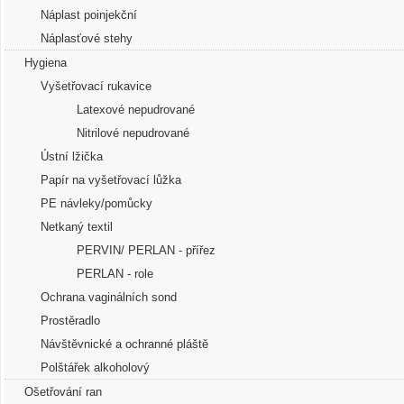
Náplast poinjekční
Náplasťové stehy
Hygiena
Vyšetřovací rukavice
Latexové nepudrované
Nitrilové nepudrované
Ústní lžička
Papír na vyšetřovací lůžka
PE návleky/pomůcky
Netkaný textil
PERVIN/ PERLAN - přířez
PERLAN - role
Ochrana vaginálních sond
Prostěradlo
Návštěvnické a ochranné pláště
Polštářek alkoholový
Ošetřování ran