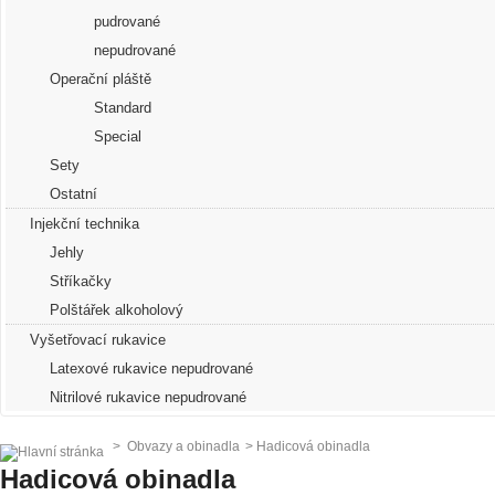
pudrované
nepudrované
Operační pláště
Standard
Special
Sety
Ostatní
Injekční technika
Jehly
Stříkačky
Polštářek alkoholový
Vyšetřovací rukavice
Latexové rukavice nepudrované
Nitrilové rukavice nepudrované
>
Obvazy a obinadla
>
Hadicová obinadla
Hadicová obinadla