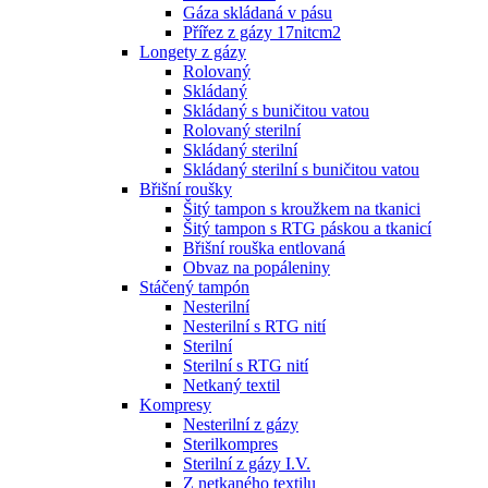
Gáza skládaná v pásu
Přířez z gázy 17nitcm2
Longety z gázy
Rolovaný
Skládaný
Skládaný s buničitou vatou
Rolovaný sterilní
Skládaný sterilní
Skládaný sterilní s buničitou vatou
Břišní roušky
Šitý tampon s kroužkem na tkanici
Šitý tampon s RTG páskou a tkanicí
Břišní rouška entlovaná
Obvaz na popáleniny
Stáčený tampón
Nesterilní
Nesterilní s RTG nití
Sterilní
Sterilní s RTG nití
Netkaný textil
Kompresy
Nesterilní z gázy
Sterilkompres
Sterilní z gázy I.V.
Z netkaného textilu