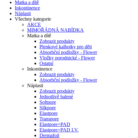
Matka a dítě
Inkontinence
Náplasti
Všechny kategorie
AKCE
MIMOŘÁDNÁ NABÍDKA
Matka a dítě
Zobrazit produkty
Plenkové kalhotky pro děti
Absorbční podložky - Flower
Vložky porodnické - Flower
Ostatní
Inkontinence
Zobrazit produkty
Absorbční podložky - Flower
Náplasti
Zobrazit produkty
Jednotlivě balené
Softpore
Silkpore
Elastpore
Transpore
Elastpore+PAD
Elastpore+PAD I.V.
Dermafoil