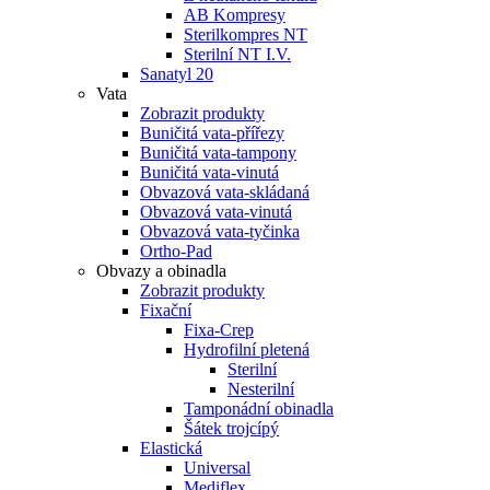
AB Kompresy
Sterilkompres NT
Sterilní NT I.V.
Sanatyl 20
Vata
Zobrazit produkty
Buničitá vata-přířezy
Buničitá vata-tampony
Buničitá vata-vinutá
Obvazová vata-skládaná
Obvazová vata-vinutá
Obvazová vata-tyčinka
Ortho-Pad
Obvazy a obinadla
Zobrazit produkty
Fixační
Fixa-Crep
Hydrofilní pletená
Sterilní
Nesterilní
Tamponádní obinadla
Šátek trojcípý
Elastická
Universal
Mediflex