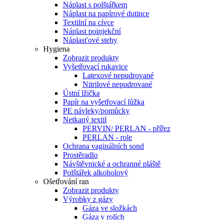
Náplast s polštářkem
Náplast na papírové dutince
Textilní na cívce
Náplast poinjekční
Náplasťové stehy
Hygiena
Zobrazit produkty
Vyšetřovací rukavice
Latexové nepudrované
Nitrilové nepudrované
Ústní lžička
Papír na vyšetřovací lůžka
PE návleky/pomůcky
Netkaný textil
PERVIN/ PERLAN - přířez
PERLAN - role
Ochrana vaginálních sond
Prostěradlo
Návštěvnické a ochranné pláště
Polštářek alkoholový
Ošetřování ran
Zobrazit produkty
Výrobky z gázy
Gáza ve složkách
Gáza v rolích