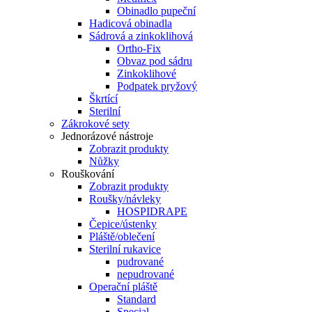
Obinadlo pupeční
Hadicová obinadla
Sádrová a zinkoklihová
Ortho-Fix
Obvaz pod sádru
Zinkoklihové
Podpatek pryžový
Škrtící
Sterilní
Zákrokové sety
Jednorázové nástroje
Zobrazit produkty
Nůžky
Rouškování
Zobrazit produkty
Roušky/návleky
HOSPIDRAPE
Čepice/ústenky
Pláště/oblečení
Sterilní rukavice
pudrované
nepudrované
Operační pláště
Standard
Special