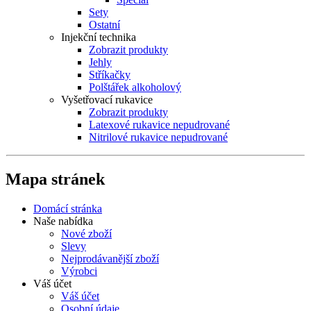
Sety
Ostatní
Injekční technika
Zobrazit produkty
Jehly
Stříkačky
Polštářek alkoholový
Vyšetřovací rukavice
Zobrazit produkty
Latexové rukavice nepudrované
Nitrilové rukavice nepudrované
Mapa stránek
Domácí stránka
Naše nabídka
Nové zboží
Slevy
Nejprodávanější zboží
Výrobci
Váš účet
Váš účet
Osobní údaje