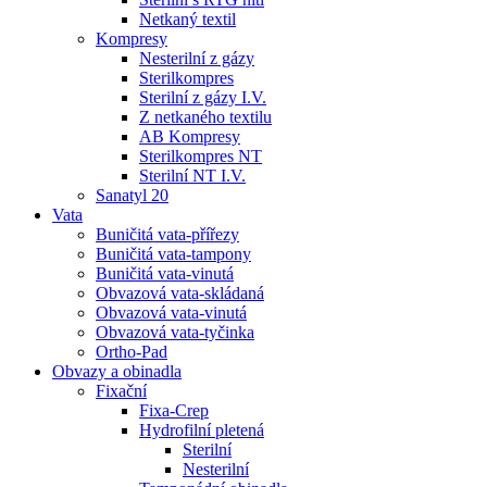
Netkaný textil
Kompresy
Nesterilní z gázy
Sterilkompres
Sterilní z gázy I.V.
Z netkaného textilu
AB Kompresy
Sterilkompres NT
Sterilní NT I.V.
Sanatyl 20
Vata
Buničitá vata-přířezy
Buničitá vata-tampony
Buničitá vata-vinutá
Obvazová vata-skládaná
Obvazová vata-vinutá
Obvazová vata-tyčinka
Ortho-Pad
Obvazy a obinadla
Fixační
Fixa-Crep
Hydrofilní pletená
Sterilní
Nesterilní