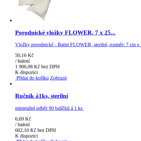
Porodnické vložky FLOWER, 7 x 25...
Vložky porodnické - Batist FLOWER, sterilní, rozměr: 7 cm x
50,16 Kč
/ balení
1 906,08 Kč bez DPH
K dispozici
Přidat do košíku
Zobrazit
Ručník á1ks, sterilní
minimální odběr 90 balíčků á 1 ks
6,69 Kč
/ balení
602,10 Kč bez DPH
K dispozici