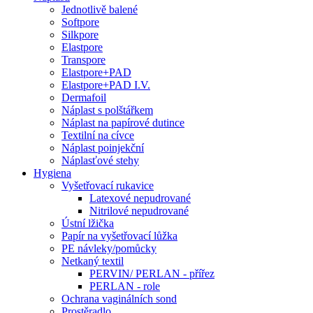
Jednotlivě balené
Softpore
Silkpore
Elastpore
Transpore
Elastpore+PAD
Elastpore+PAD I.V.
Dermafoil
Náplast s polštářkem
Náplast na papírové dutince
Textilní na cívce
Náplast poinjekční
Náplasťové stehy
Hygiena
Vyšetřovací rukavice
Latexové nepudrované
Nitrilové nepudrované
Ústní lžička
Papír na vyšetřovací lůžka
PE návleky/pomůcky
Netkaný textil
PERVIN/ PERLAN - přířez
PERLAN - role
Ochrana vaginálních sond
Prostěradlo