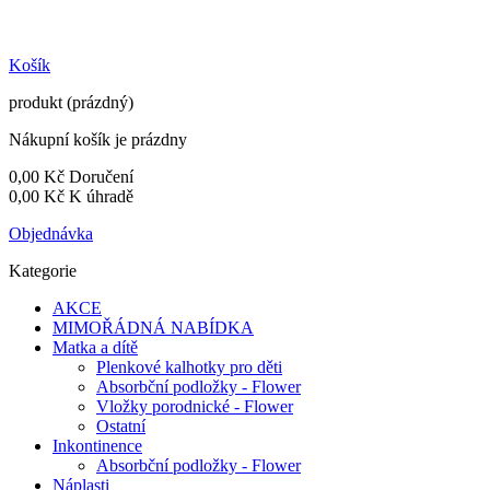
Košík
produkt
(prázdný)
Nákupní košík je prázdny
0,00 Kč
Doručení
0,00 Kč
K úhradě
Objednávka
Kategorie
AKCE
MIMOŘÁDNÁ NABÍDKA
Matka a dítě
Plenkové kalhotky pro děti
Absorbční podložky - Flower
Vložky porodnické - Flower
Ostatní
Inkontinence
Absorbční podložky - Flower
Náplasti