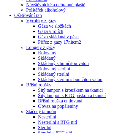
Návštěvnické a ochranné pláště
Polštářek alkoholový
Ošetřování ran
Výrobky z gázy
Gáza ve složkách
Gáza v rolích
Gáza skládaná v pásu
Přířez z gázy 17nitcm2
Longety z gázy
Rolovaný
Skládaný
Skládaný s buničitou vatou
Rolovaný sterilní
Skládaný sterilní
Skládaný sterilní s buničitou vatou
Břišní roušky
Šitý tampon s kroužkem na tkanici
Šitý tampon s RTG páskou a tkanicí
Břišní rouška entlovaná
Obvaz na popáleniny
Stáčený tampón
Nesterilní
Nesterilní s RTG nití
Sterilní
Sterilní s RTG nití