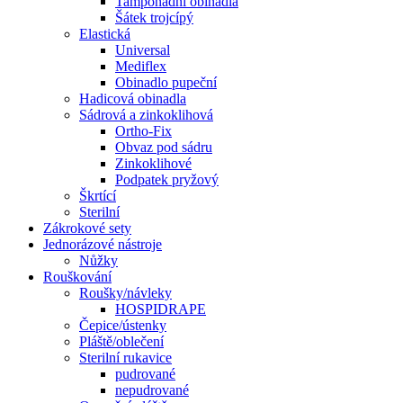
Tamponádní obinadla
Šátek trojcípý
Elastická
Universal
Mediflex
Obinadlo pupeční
Hadicová obinadla
Sádrová a zinkoklihová
Ortho-Fix
Obvaz pod sádru
Zinkoklihové
Podpatek pryžový
Škrtící
Sterilní
Zákrokové sety
Jednorázové nástroje
Nůžky
Rouškování
Roušky/návleky
HOSPIDRAPE
Čepice/ústenky
Pláště/oblečení
Sterilní rukavice
pudrované
nepudrované