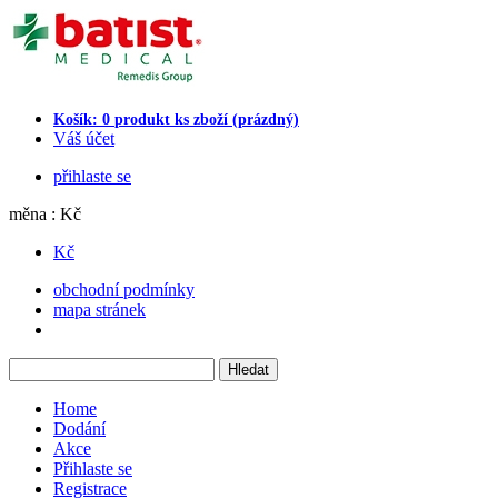
Košík:
0
produkt
ks zboží
(prázdný)
Váš účet
přihlaste se
měna : Kč
Kč
obchodní podmínky
mapa stránek
Home
Dodání
Akce
Přihlaste se
Registrace