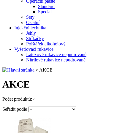
Operační pláště
Standard
Special
Sety
Ostatní
Injekční technika
Jehly
Stříkačky
Polštářek alkoholový
Vyšetřovací rukavice
Latexové rukavice nepudrované
Nitrilové rukavice nepudrované
>
AKCE
AKCE
Počet produktů: 4
Seřadit podle