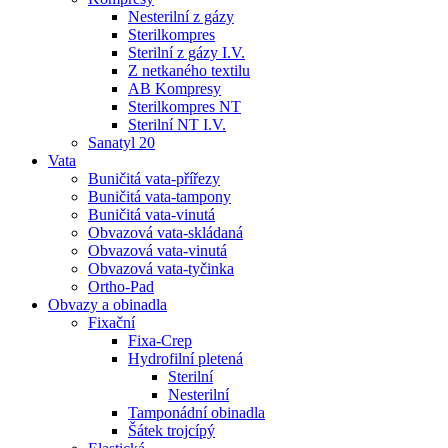
Nesterilní z gázy
Sterilkompres
Sterilní z gázy I.V.
Z netkaného textilu
AB Kompresy
Sterilkompres NT
Sterilní NT I.V.
Sanatyl 20
Vata
Buničitá vata-přířezy
Buničitá vata-tampony
Buničitá vata-vinutá
Obvazová vata-skládaná
Obvazová vata-vinutá
Obvazová vata-tyčinka
Ortho-Pad
Obvazy a obinadla
Fixační
Fixa-Crep
Hydrofilní pletená
Sterilní
Nesterilní
Tamponádní obinadla
Šátek trojcípý