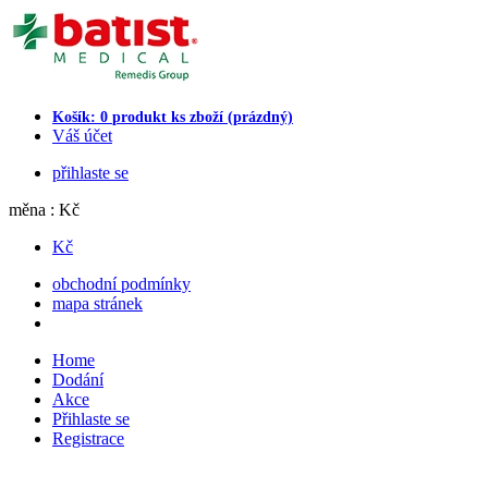
Košík:
0
produkt
ks zboží
(prázdný)
Váš účet
přihlaste se
měna : Kč
Kč
obchodní podmínky
mapa stránek
Home
Dodání
Akce
Přihlaste se
Registrace