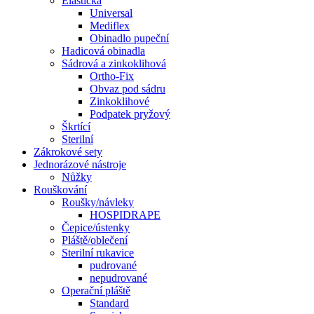
Elastická
Universal
Mediflex
Obinadlo pupeční
Hadicová obinadla
Sádrová a zinkoklihová
Ortho-Fix
Obvaz pod sádru
Zinkoklihové
Podpatek pryžový
Škrtící
Sterilní
Zákrokové sety
Jednorázové nástroje
Nůžky
Rouškování
Roušky/návleky
HOSPIDRAPE
Čepice/ústenky
Pláště/oblečení
Sterilní rukavice
pudrované
nepudrované
Operační pláště
Standard