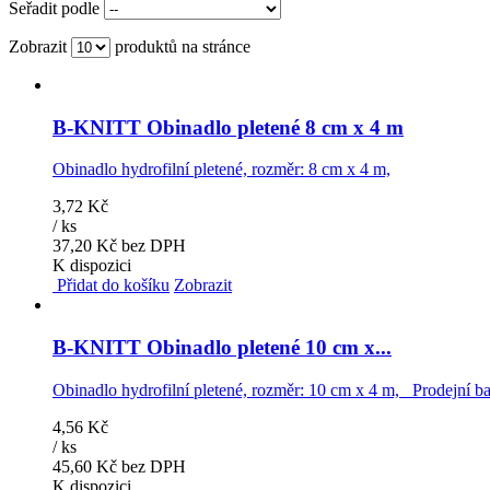
Seřadit podle
Zobrazit
produktů na stránce
B-KNITT Obinadlo pletené 8 cm x 4 m
Obinadlo hydrofilní pletené, rozměr: 8 cm x 4 m,
3,72 Kč
/ ks
37,20 Kč bez DPH
K dispozici
Přidat do košíku
Zobrazit
B-KNITT Obinadlo pletené 10 cm x...
Obinadlo hydrofilní pletené, rozměr: 10 cm x 4 m, Prodejní ba
4,56 Kč
/ ks
45,60 Kč bez DPH
K dispozici