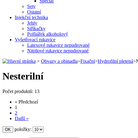
Special
Sety
Ostatní
Injekční technika
Jehly
Stříkačky
Polštářek alkoholový
Vyšetřovací rukavice
Latexové rukavice nepudrované
Nitrilové rukavice nepudrované
>
Obvazy a obinadla
>
Fixační
>
Hydrofilní pletená
>
N
Nesterilní
Počet produktů: 13
« Předchozí
1
2
Další »
položky: