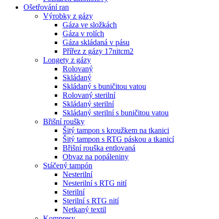
Ošetřování ran
Výrobky z gázy
Gáza ve složkách
Gáza v rolích
Gáza skládaná v pásu
Přířez z gázy 17nitcm2
Longety z gázy
Rolovaný
Skládaný
Skládaný s buničitou vatou
Rolovaný sterilní
Skládaný sterilní
Skládaný sterilní s buničitou vatou
Břišní roušky
Šitý tampon s kroužkem na tkanici
Šitý tampon s RTG páskou a tkanicí
Břišní rouška entlovaná
Obvaz na popáleniny
Stáčený tampón
Nesterilní
Nesterilní s RTG nití
Sterilní
Sterilní s RTG nití
Netkaný textil
Kompresy