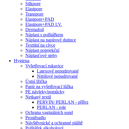
Silkpore
Elastpore
Transpore
Elastpore+PAD
Elastpore+PAD I.V.
Dermafoil
Náplast s polštářkem
Náplast na papírové dutince
Textilní na cívce
Náplast poinjekční
Náplasťové stehy
Hygiena
Vyšetřovací rukavice
Latexové nepudrované
Nitrilové nepudrované
Ústní lžička
Papír na vyšetřovací lůžka
PE návleky/pomůcky
Netkaný textil
PERVIN/ PERLAN - přířez
PERLAN - role
Ochrana vaginálních sond
Prostěradlo
Návštěvnické a ochranné pláště
Polštářek alkoholový