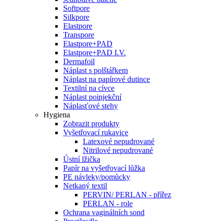
Softpore
Silkpore
Elastpore
Transpore
Elastpore+PAD
Elastpore+PAD I.V.
Dermafoil
Náplast s polštářkem
Náplast na papírové dutince
Textilní na cívce
Náplast poinjekční
Náplasťové stehy
Hygiena
Zobrazit produkty
Vyšetřovací rukavice
Latexové nepudrované
Nitrilové nepudrované
Ústní lžička
Papír na vyšetřovací lůžka
PE návleky/pomůcky
Netkaný textil
PERVIN/ PERLAN - přířez
PERLAN - role
Ochrana vaginálních sond