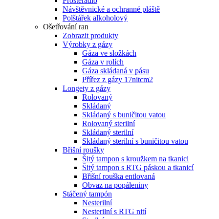
Prostěradlo
Návštěvnické a ochranné pláště
Polštářek alkoholový
Ošetřování ran
Zobrazit produkty
Výrobky z gázy
Gáza ve složkách
Gáza v rolích
Gáza skládaná v pásu
Přířez z gázy 17nitcm2
Longety z gázy
Rolovaný
Skládaný
Skládaný s buničitou vatou
Rolovaný sterilní
Skládaný sterilní
Skládaný sterilní s buničitou vatou
Břišní roušky
Šitý tampon s kroužkem na tkanici
Šitý tampon s RTG páskou a tkanicí
Břišní rouška entlovaná
Obvaz na popáleniny
Stáčený tampón
Nesterilní
Nesterilní s RTG nití