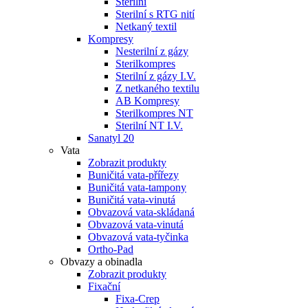
Sterilní
Sterilní s RTG nití
Netkaný textil
Kompresy
Nesterilní z gázy
Sterilkompres
Sterilní z gázy I.V.
Z netkaného textilu
AB Kompresy
Sterilkompres NT
Sterilní NT I.V.
Sanatyl 20
Vata
Zobrazit produkty
Buničitá vata-přířezy
Buničitá vata-tampony
Buničitá vata-vinutá
Obvazová vata-skládaná
Obvazová vata-vinutá
Obvazová vata-tyčinka
Ortho-Pad
Obvazy a obinadla
Zobrazit produkty
Fixační
Fixa-Crep