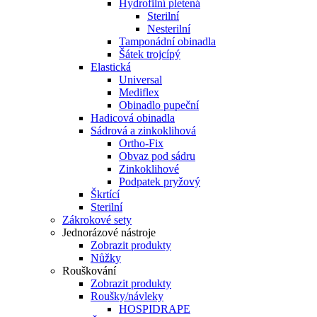
Hydrofilní pletená
Sterilní
Nesterilní
Tamponádní obinadla
Šátek trojcípý
Elastická
Universal
Mediflex
Obinadlo pupeční
Hadicová obinadla
Sádrová a zinkoklihová
Ortho-Fix
Obvaz pod sádru
Zinkoklihové
Podpatek pryžový
Škrtící
Sterilní
Zákrokové sety
Jednorázové nástroje
Zobrazit produkty
Nůžky
Rouškování
Zobrazit produkty
Roušky/návleky
HOSPIDRAPE