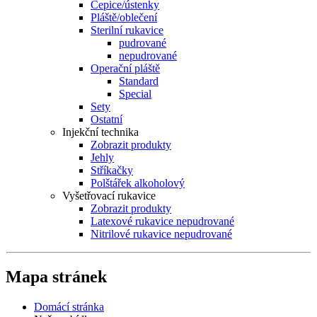
Čepice/ústenky
Pláště/oblečení
Sterilní rukavice
pudrované
nepudrované
Operační pláště
Standard
Special
Sety
Ostatní
Injekční technika
Zobrazit produkty
Jehly
Stříkačky
Polštářek alkoholový
Vyšetřovací rukavice
Zobrazit produkty
Latexové rukavice nepudrované
Nitrilové rukavice nepudrované
Mapa stránek
Domácí stránka